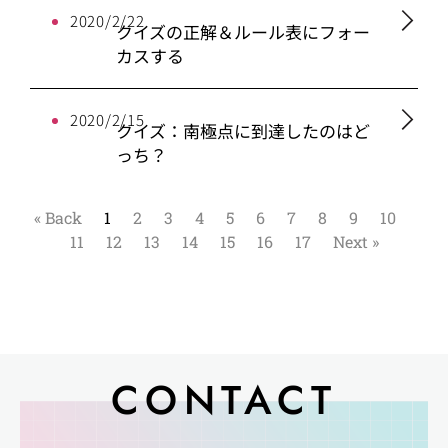
2020/2/22
クイズの正解＆ルール表にフォー
カスする
2020/2/15
クイズ：南極点に到達したのはど
っち？
« Back
1
2
3
4
5
6
7
8
9
10
11
12
13
14
15
16
17
Next »
CONTACT