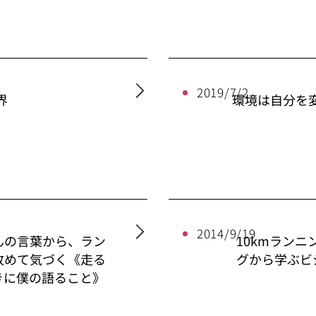
2019/7/2
界
環境は自分を
2014/9/19
んの言葉から、ラン
10kmラン
改めて気づく《走る
グから学ぶビ
きに僕の語ること》