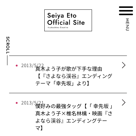
MENU
SCROLL
2013/5/22
真木よう子が歌が下手な理由
【『さよなら渓谷』エンディング
テーマ「幸先坂」より】
2013/5/21
僕好みの最強タッグ【「 幸先坂 」
真木よう子×椎名林檎・映画『さ
よなら渓谷』エンディングテー
マ】