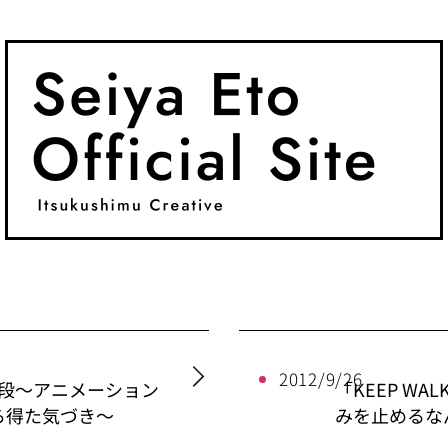
2012/9/26
手段〜アニメーション
「KEEP WA
ら得た気づき〜
みを止めるな