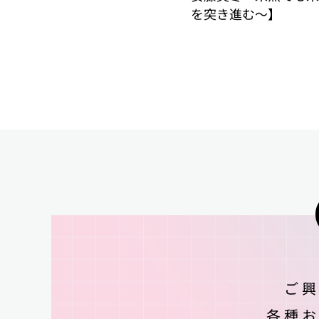
を突き進む〜】
ご
各種