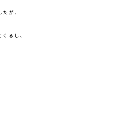
したが、
てくるし、
」