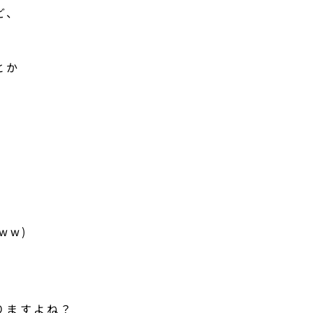
ど、
とか
。
ww)
りますよね？