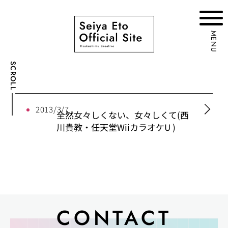
MENU
SCROLL
2013/3/7
全然女々しくない、女々しくて(西
川貴教・任天堂WiiカラオケU )
CONTACT