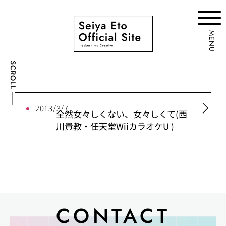
MENU
SCROLL
2013/3/7
全然女々しくない、女々しくて(西
川貴教・任天堂WiiカラオケU )
CONTACT